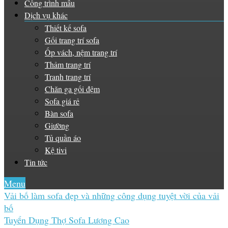
Công trình mẫu
Dịch vụ khác
Thiết kế sofa
Gối trang trí sofa
Ốp vách, nệm trang trí
Thảm trang trí
Tranh trang trí
Chăn ga gối đệm
Sofa giá rẻ
Bàn sofa
Giường
Tủ quần áo
Kệ tivi
Tin tức
Menu
Vải bố làm sofa đẹp và những công dụng tuyệt vời của vải
bố
Tuyển Dụng Thợ Sofa Lương Cao