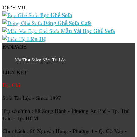
DỊCH VỤ
Bọc Ghế Sofa
Đóng Ghế Sofa Cafe
Mẫu Vải Bọc Ghế Sofa
Liên Hệ
FANPAGE
Nội Thất Salon Nệm Tài Lộc
LIÊN KẾT
Địa Chỉ:
Sofa Tài Lộc - Since 1997
Trụ sở chính : 88 Song Hành - Phường An Phú - Tp. Thủ
Đức - Tp. HCM
Chi nhánh : 86 Nguyên Hồng - Phường 1 - Q. Gò Vấp -