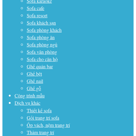
Sofa karaoke
Sofa cafe
Sofa resort
Sofa khách sạn
Sofa phòng khách
Sofa phòng ăn
Sofa phòng ngủ
Sofa văn phòng
Sofa cho căn hộ
Ghế quán bar
Ghế bệt
Ghế nail
Ghế gỗ
Công trình mẫu
Dịch vụ khác
Thiết kế sofa
Gối trang trí sofa
Ốp vách, nệm trang trí
Thảm trang trí