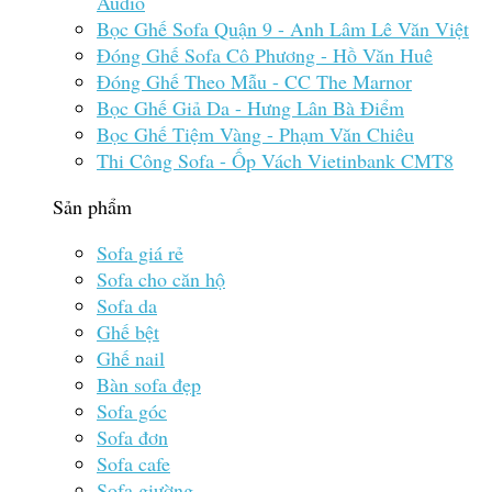
Audio
Bọc Ghế Sofa Quận 9 - Anh Lâm Lê Văn Việt
Đóng Ghế Sofa Cô Phương - Hồ Văn Huê
Đóng Ghế Theo Mẫu - CC The Marnor
Bọc Ghế Giả Da - Hưng Lân Bà Điểm
Bọc Ghế Tiệm Vàng - Phạm Văn Chiêu
Thi Công Sofa - Ốp Vách Vietinbank CMT8
Sản phẩm
Sofa giá rẻ
Sofa cho căn hộ
Sofa da
Ghế bệt
Ghế nail
Bàn sofa đẹp
Sofa góc
Sofa đơn
Sofa cafe
Sofa giường