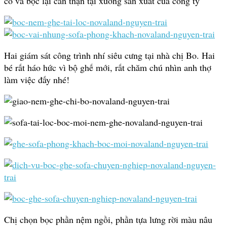
cố và bọc lại cẩn thận tại xưởng sản xuất của công ty
Hai giám sát công trình nhí siêu cưng tại nhà chị Bo. Hai
bé rất háo hức vì bộ ghế mới, rất chăm chú nhìn anh thợ
làm việc đấy nhé!
Chị chọn bọc phần nệm ngồi, phần tựa lưng rời màu nâu