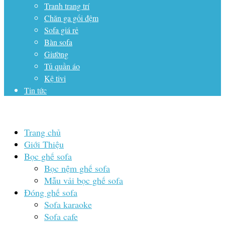
Tranh trang trí
Chăn ga gối đệm
Sofa giá rẻ
Bàn sofa
Giường
Tủ quần áo
Kệ tivi
Tin tức
Trang chủ
Giới Thiệu
Bọc ghế sofa
Bọc nệm ghế sofa
Mẫu vải bọc ghế sofa
Đóng ghế sofa
Sofa karaoke
Sofa cafe