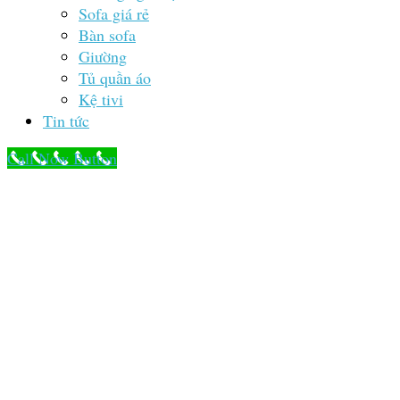
Sofa giá rẻ
Bàn sofa
Giường
Tủ quần áo
Kệ tivi
Tin tức
Call Now Button