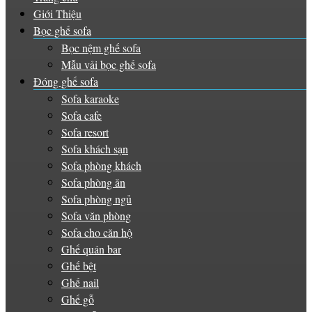
Giới Thiệu
Bọc ghế sofa
Bọc nệm ghế sofa
Mẫu vải bọc ghế sofa
Đóng ghế sofa
Sofa karaoke
Sofa cafe
Sofa resort
Sofa khách sạn
Sofa phòng khách
Sofa phòng ăn
Sofa phòng ngủ
Sofa văn phòng
Sofa cho căn hộ
Ghế quán bar
Ghế bệt
Ghế nail
Ghế gỗ