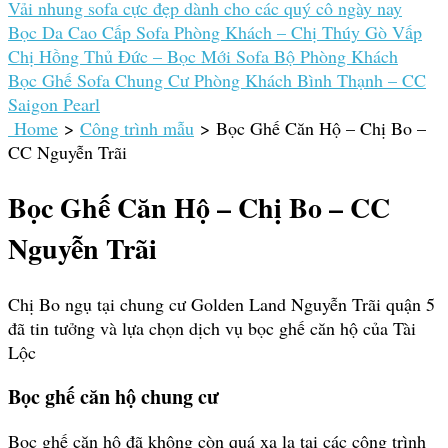
Vải nhung sofa cực đẹp dành cho các quý cô ngày nay
Bọc Da Cao Cấp Sofa Phòng Khách – Chị Thúy Gò Vấp
Chị Hồng Thủ Đức – Bọc Mới Sofa Bộ Phòng Khách
Bọc Ghế Sofa Chung Cư Phòng Khách Bình Thạnh – CC
Saigon Pearl
Home
>
Công trình mẫu
>
Bọc Ghế Căn Hộ – Chị Bo –
CC Nguyễn Trãi
Bọc Ghế Căn Hộ – Chị Bo – CC
Nguyễn Trãi
Chị Bo ngụ tại chung cư Golden Land Nguyễn Trãi quận 5
đã tin tưởng và lựa chọn dịch vụ bọc ghế căn hộ của Tài
Lộc
Bọc ghế căn hộ chung cư
Bọc ghế căn hộ đã không còn quá xa lạ tại các công trình