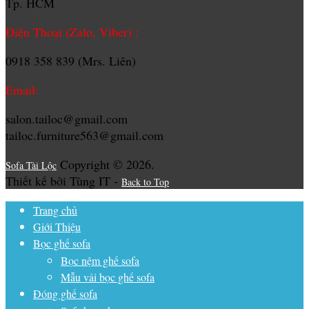
Tp. HCM
Điện Thoại (Zalo, Viber) :
0918 358 839 (Mrs. Liên)
Email:
salon.tailoc@gmail.com
tailoc.furniture563@gmail.com
Copyright © 2026.
Sofa Tài Lộc
Thiết kế bởi Tùng IT -
Back to Top
Trang chủ
Giới Thiệu
Bọc ghế sofa
Bọc nệm ghế sofa
Mẫu vải bọc ghế sofa
Đóng ghế sofa