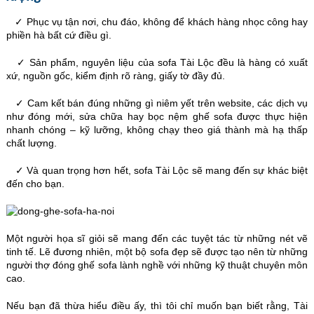
✓ Phục vụ tận nơi, chu đáo, không để khách hàng nhọc công hay
phiền hà bất cứ điều gì.
✓ Sản phẩm, nguyên liệu của sofa Tài Lộc đều là hàng có xuất
xứ, nguồn gốc, kiểm định rõ ràng, giấy tờ đầy đủ.
✓ Cam kết bán đúng những gì niêm yết trên website, các dịch vụ
như đóng mới, sửa chữa hay bọc nệm ghế sofa được thực hiện
nhanh chóng – kỹ lưỡng, không chạy theo giá thành mà hạ thấp
chất lượng.
✓ Và quan trọng hơn hết, sofa Tài Lộc sẽ mang đến sự khác biệt
đến cho bạn.
Một người họa sĩ giỏi sẽ mang đến các tuyệt tác từ những nét vẽ
tinh tế. Lẽ đương nhiên, một bộ sofa đẹp sẽ được tạo nên từ những
người thợ đóng ghế sofa lành nghề với những kỹ thuật chuyên môn
cao.
Nếu bạn đã thừa hiểu điều ấy, thì tôi chỉ muốn bạn biết rằng, Tài