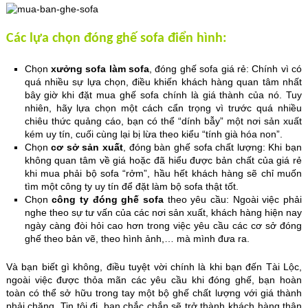
Các lựa chọn đóng ghế sofa điển hình:
Chọn
xưởng sofa làm sofa
, đóng ghế sofa giá rẻ: Chính vì có
quá nhiều sự lựa chọn, điều khiến khách hàng quan tâm nhất
bây giờ khi đặt mua ghế sofa chính là giá thành của nó. Tuy
nhiên, hãy lựa chọn một cách cẩn trọng vì trước quá nhiều
chiêu thức quảng cáo, bạn có thể “dính bẫy” một nơi sản xuất
kém uy tín, cuối cùng lại bị lừa theo kiểu “tính già hóa non”.
Chọn
cơ sở sản xuất
, đóng bàn ghế sofa chất lượng: Khi bạn
không quan tâm về giá hoặc đã hiểu được bản chất của giá rẻ
khi mua phải bộ sofa “rởm”, hầu hết khách hàng sẽ chỉ muốn
tìm một công ty uy tín để đặt làm bộ sofa thật tốt.
Chọn
công ty đóng ghế sofa
theo yêu cầu: Ngoài việc phải
nghe theo sự tư vấn của các nơi sản xuất, khách hàng hiện nay
ngày càng đòi hỏi cao hơn trong việc yêu cầu các cơ sở đóng
ghế theo bản vẽ, theo hình ảnh,… mà mình đưa ra.
Và bạn biết gì không, điều tuyệt vời chính là khi bạn đến Tài Lộc,
ngoài việc được thỏa mãn các yêu cầu khi đóng ghế, bạn hoàn
toàn có thể sở hữu trong tay một bộ ghế chất lượng với giá thành
phải chăng. Tin tôi đi, bạn chắc chắn sẽ trở thành khách hàng thân