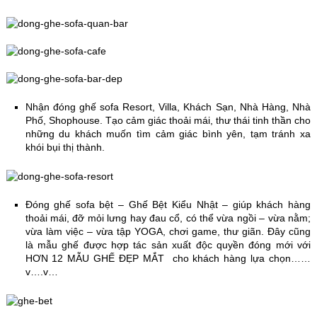
Nhận đóng ghế sofa Resort, Villa, Khách Sạn, Nhà Hàng, Nhà
Phố, Shophouse. Tạo cảm giác thoải mái, thư thái tinh thần cho
những du khách muốn tìm cảm giác bình yên, tạm tránh xa
khói bụi thị thành.
Đóng ghế sofa bệt – Ghế Bệt Kiểu Nhật – giúp khách hàng
thoải mái, đỡ mỏi lưng hay đau cổ, có thể vừa ngồi – vừa nằm;
vừa làm việc – vừa tập YOGA, chơi game, thư giãn. Đây cũng
là mẫu ghế được hợp tác sản xuất độc quyền đóng mới với
HƠN 12 MẪU GHẾ ĐẸP MẮT cho khách hàng lựa chọn……
v….v…