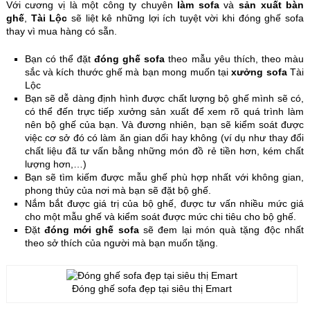
Với cương vị là một công ty chuyên
làm sofa
và
sản xuất bàn
ghế
,
Tài Lộc
sẽ liệt kê những lợi ích tuyệt vời khi đóng ghế sofa
thay vì mua hàng có sẵn.
Bạn có thể đặt
đóng ghế sofa
theo mẫu yêu thích, theo màu
sắc và kích thước ghế mà bạn mong muốn tại
xưởng sofa
Tài
Lộc
Bạn sẽ dễ dàng định hình được chất lượng bộ ghế mình sẽ có,
có thể đến trực tiếp xưởng sản xuất để xem rõ quá trình làm
nên bộ ghế của bạn. Và đương nhiên, bạn sẽ kiểm soát được
việc cơ sở đó có làm ăn gian dối hay không (ví dụ như thay đổi
chất liệu đã tư vấn bằng những món đồ rẻ tiền hơn, kém chất
lượng hơn,…)
Bạn sẽ tìm kiếm được mẫu ghế phù hợp nhất với không gian,
phong thủy của nơi mà bạn sẽ đặt bộ ghế.
Nắm bắt được giá trị của bộ ghế, được tư vấn nhiều mức giá
cho một mẫu ghế và kiểm soát được mức chi tiêu cho bộ ghế.
Đặt
đóng mới ghế sofa
sẽ đem lại món quà tặng độc nhất
theo sở thích của người mà bạn muốn tặng.
Đóng ghế sofa đẹp tại siêu thị Emart