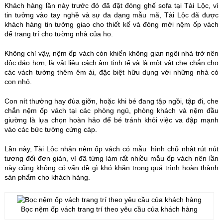
Khách hàng lần này trước đó đã đặt đóng ghế sofa tại Tài Lộc, vì
tin tưởng vào tay nghề và sự đa dạng mẫu mã, Tài Lộc đã được
khách hàng tin tưởng giao cho thiết kế và đóng mới nệm ốp vách
để trang trí cho tường nhà của họ.
Không chỉ vậy, nệm ốp vách còn khiến không gian ngôi nhà trở nên
độc đáo hơn, là vật liệu cách âm tinh tế và là một vật che chắn cho
các vách tường thêm êm ái, đặc biệt hữu dụng với những nhà có
con nhỏ.
Con nít thường hay đùa giỡn, hoặc khi bé đang tập ngồi, tập đi, che
chắn nệm ốp vách tại các phòng ngủ, phòng khách và nệm đầu
giường là lựa chọn hoàn hảo để bé tránh khỏi việc va đập mạnh
vào các bức tường cứng cáp.
Lần này, Tài Lộc nhận nệm ốp vách có mẫu hình chữ nhật rút nút
tương đối đơn giản, vì đã từng làm rất nhiều mẫu ốp vách nên lần
này cũng không có vấn đề gì khó khăn trong quá trình hoàn thành
sản phẩm cho khách hàng.
Bọc nệm ốp vách trang trí theo yêu cầu của khách hàng