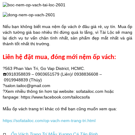
Nếu bạn không biết mua nệm ốp vách ở đâu giá rẻ, uy tín. Mua ốp
vách tường giá bao nhiêu thì đừng quá lo lắng, vì Tài Lộc sẽ mang
lại dịch vụ tư vấn chân tình nhất, sản phẩm đẹp mắt nhất và giá
thành tốt nhất thị trường.
Liên hệ đặt mua, đóng mới nệm ốp vách:
?
563 Phan Van Tri, Go Vap District, HCMC.
☎️
0918358839 – 0903651579 (Liên)/ 0938836608 –
0919948839 (Thùy)
?
salon.tailoc@gmail.com
?
Xem nhiều thông tin hơn tại website: sofatailoc.com hoặc
fanpage: https://www.facebook.com/tailocsofa
Mẫu ốp vách trang trí khác có thể bạn cũng muốn xem qua:
https://sofatailoc.com/op-vach-nem-trang-tri.html
Ốp Vách Trang Trí Mẫu Xương Cá Tân Bình