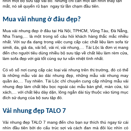
nhìn một bộ sưu tập vải bố. Nhưng chỉ cần một lần nhìn thấy tận
mắt, nó sẽ quyến rũ bạn ngay từ lần chạm đầu tiên.
Mua vải nhung ở đâu đẹp?
Mua vải nhung đẹp ở đâu tại Hà Nội, TPHCM, Vũng Tàu, Đà Nẵng,
Nha Trang,… là một trong số câu hỏi khách hàng thắc mắc nhiều
nhất. Với sự đa dạng trong việc cung cấp các chất liệu làm sofa từ
simili, da, giả da, vải bố, vải nỉ, vải nhung,… Tài Lộc là đơn vị mang
đến cho người tiêu dùng nhiều bộ sưu tập về chất liệu làm rèm cửa,
làm sofa đẹp với giá tốt cùng sự tư vấn nhiệt tình nhất.
Có vô số nơi cung cấp các loại vải nhung trên thị trường, đó có thể
là những mẫu vải áo dài nhung đẹp, những mẫu vải nhung may
quần áo,… Tuy nhiên. Tài Lộc chỉ chuyên cung cấp những mẫu vải
nhung đẹp làm chất liệu bọc ngoài các mẫu bàn ghế, màn cửa, túi
xách,… với chất liệu dày dặn, lông ngắn dài tùy thuộc vào từng mục
đích sử dụng của bộ sưu tập đó.
Vải nhung đẹp TALO 7
Vải nhung đẹp TALO 7 mang đến cho bạn sự thích thú ngay từ cái
nhìn đầu tiên bởi do cấu trúc sợi và cách đan mà đôi lúc nhìn có