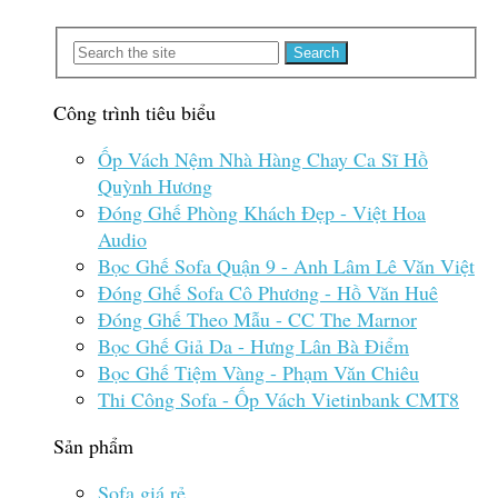
Công trình tiêu biểu
Ốp Vách Nệm Nhà Hàng Chay Ca Sĩ Hồ
Quỳnh Hương
Đóng Ghế Phòng Khách Đẹp - Việt Hoa
Audio
Bọc Ghế Sofa Quận 9 - Anh Lâm Lê Văn Việt
Đóng Ghế Sofa Cô Phương - Hồ Văn Huê
Đóng Ghế Theo Mẫu - CC The Marnor
Bọc Ghế Giả Da - Hưng Lân Bà Điểm
Bọc Ghế Tiệm Vàng - Phạm Văn Chiêu
Thi Công Sofa - Ốp Vách Vietinbank CMT8
Sản phẩm
Sofa giá rẻ