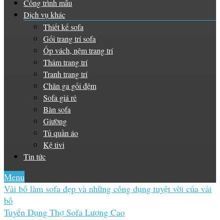
Công trình mẫu
Dịch vụ khác
Thiết kế sofa
Gối trang trí sofa
Ốp vách, nệm trang trí
Thảm trang trí
Tranh trang trí
Chăn ga gối đệm
Sofa giá rẻ
Bàn sofa
Giường
Tủ quần áo
Kệ tivi
Tin tức
Menu
Vải bố làm sofa đẹp và những công dụng tuyệt vời của vải
bố
Tuyển Dụng Thợ Sofa Lương Cao