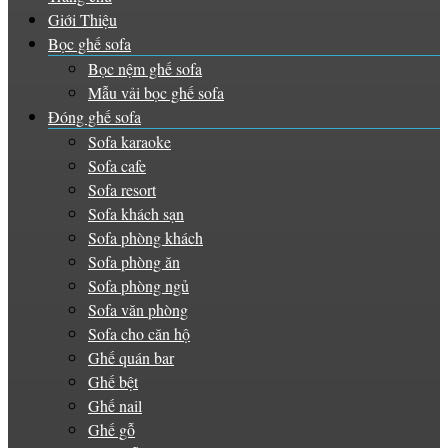
Giới Thiệu
Bọc ghế sofa
Bọc nệm ghế sofa
Mẫu vải bọc ghế sofa
Đóng ghế sofa
Sofa karaoke
Sofa cafe
Sofa resort
Sofa khách sạn
Sofa phòng khách
Sofa phòng ăn
Sofa phòng ngủ
Sofa văn phòng
Sofa cho căn hộ
Ghế quán bar
Ghế bệt
Ghế nail
Ghế gỗ