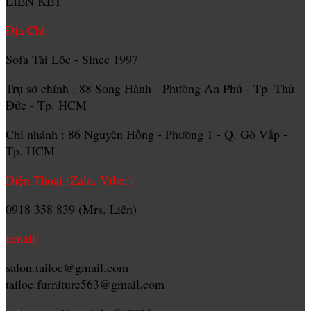
LIÊN KẾT
Địa Chỉ:
Sofa Tài Lộc - Since 1997
Trụ sở chính : 88 Song Hành - Phường An Phú - Tp. Thủ
Đức - Tp. HCM
Chi nhánh : 86 Nguyên Hồng - Phường 1 - Q. Gò Vấp -
Tp. HCM
Điện Thoại (Zalo, Viber) :
0918 358 839 (Mrs. Liên)
Email:
salon.tailoc@gmail.com
tailoc.furniture563@gmail.com