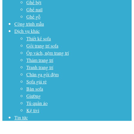
Ghế bệt
Ghế nail
Ghế gỗ
Công trình mẫu
Dịch vụ khác
Thiết kế sofa
Gối trang trí sofa
Ốp vách, nệm trang trí
Thảm trang trí
Tranh trang trí
Chăn ga gối đệm
Sofa giá rẻ
Bàn sofa
Giường
Tủ quần áo
Kệ tivi
Tin tức