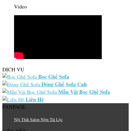
Video
DỊCH VỤ
Bọc Ghế Sofa
Đóng Ghế Sofa Cafe
Mẫu Vải Bọc Ghế Sofa
Liên Hệ
FANPAGE
Nội Thất Salon Nệm Tài Lộc