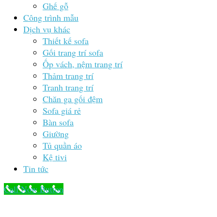
Ghế gỗ
Công trình mẫu
Dịch vụ khác
Thiết kế sofa
Gối trang trí sofa
Ốp vách, nệm trang trí
Thảm trang trí
Tranh trang trí
Chăn ga gối đệm
Sofa giá rẻ
Bàn sofa
Giường
Tủ quần áo
Kệ tivi
Tin tức
Call Now Button