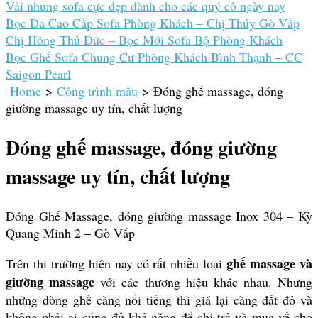
Vải nhung sofa cực đẹp dành cho các quý cô ngày nay
Bọc Da Cao Cấp Sofa Phòng Khách – Chị Thúy Gò Vấp
Chị Hồng Thủ Đức – Bọc Mới Sofa Bộ Phòng Khách
Bọc Ghế Sofa Chung Cư Phòng Khách Bình Thạnh – CC
Saigon Pearl
Home
>
Công trình mẫu
>
Đóng ghế massage, đóng
giường massage uy tín, chất lượng
Đóng ghế massage, đóng giường
massage uy tín, chất lượng
Đóng Ghế Massage, đóng giường massage Inox 304 – Kỳ
Quang Minh 2 – Gò Vấp
ghế massage và
Trên thị trường hiện nay có rất nhiều loại
giường massage
với các thương hiệu khác nhau. Nhưng
những dòng ghế càng nổi tiếng thì giá lại càng đắt đỏ và
không phải ai cũng đủ khả năng để chi trả và mua về cho