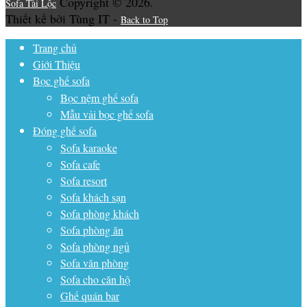
Copyright © 2026.
Sofa Tài Lộc
Thiết kế bởi Tùng IT -
Back to Top
Trang chủ
Giới Thiệu
Bọc ghế sofa
Bọc nệm ghế sofa
Mẫu vải bọc ghế sofa
Đóng ghế sofa
Sofa karaoke
Sofa cafe
Sofa resort
Sofa khách sạn
Sofa phòng khách
Sofa phòng ăn
Sofa phòng ngủ
Sofa văn phòng
Sofa cho căn hộ
Ghế quán bar