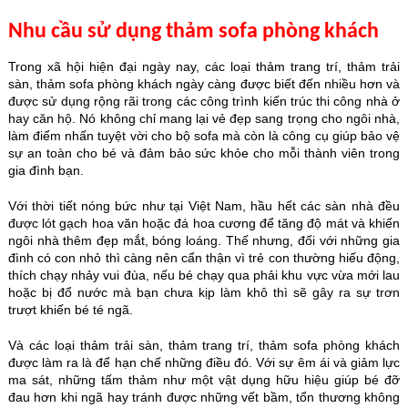
Nhu cầu sử dụng thảm sofa phòng khách
Trong xã hội hiện đại ngày nay, các loại thảm trang trí, thảm trải
sàn, thảm sofa phòng khách ngày càng được biết đến nhiều hơn và
được sử dụng rộng rãi trong các công trình kiến trúc thi công nhà ở
hay căn hộ. Nó không chỉ mang lại vẻ đẹp sang trọng cho ngôi nhà,
làm điểm nhấn tuyệt vời cho bộ sofa mà còn là công cụ giúp bảo vệ
sự an toàn cho bé và đảm bảo sức khỏe cho mỗi thành viên trong
gia đình bạn.
Với thời tiết nóng bức như tại Việt Nam, hầu hết các sàn nhà đều
được lót gạch hoa văn hoặc đá hoa cương để tăng độ mát và khiến
ngôi nhà thêm đẹp mắt, bóng loáng. Thế nhưng, đối với những gia
đình có con nhỏ thì càng nên cẩn thận vì trẻ con thường hiếu động,
thích chạy nhảy vui đùa, nếu bé chạy qua phải khu vực vừa mới lau
hoặc bị đổ nước mà bạn chưa kịp làm khô thì sẽ gây ra sự trơn
trượt khiến bé té ngã.
Và các loại thảm trải sàn, thảm trang trí, thảm sofa phòng khách
được làm ra là để hạn chế những điều đó. Với sự êm ái và giảm lực
ma sát, những tấm thảm như một vật dụng hữu hiệu giúp bé đỡ
đau hơn khi ngã hay tránh được những vết bầm, tổn thương không