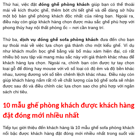
Thứ hai, việc đặt
đóng ghế phòng khách
giúp bạn có thể thoải
mái về kích thước ghế, thêm bớt chi tiết ghế và dễ dàng sở hữu
một bộ bàn ghế phòng khách độc nhất của riêng bạn. Ngoài ra,
điều này còn giúp khách hàng chọn được màu sắc ghế phù hợp với
phong thủy hay nội thất phòng ốc – nơi cần trang trí.
Thứ ba,
dịch vụ đóng ghế sofa phòng khách
đưa đến cho bạn
sự thoải mái về việc lựa chọn giá thành cho một kiểu ghế. Ví dụ
như khách muốn bọc ghế bằng vải bố màu xám hiện đại, có rất
nhiều bộ sưu tập vải mang màu sắc này với giá thành khác nhau để
khách hàng lựa chọn. Ngoài ra, chính bạn còn được tự tay chọn
loại gỗ để đóng hay mouse với vô số loại có độ êm và độ bền khác
nhau, tương đương với số tiền chênh lệch khác nhau. Điều này còn
giúp khách hàng nắm rất rõ về chất lượng của bộ ghế sofa sẽ nhận
được sau đó và điều chỉnh các lựa chọn sao cho phù hợp với ngân
sách chi tiêu.
10 mẫu ghế phòng khách được khách hàng
đặt đóng mới nhiều nhất
Tiếp tục giới thiệu đến khách hàng là 10 mẫu ghế sofa phòng khách
nổi bậc được khách hàng đặt đóng mới nhiều nhất trong suốt vài