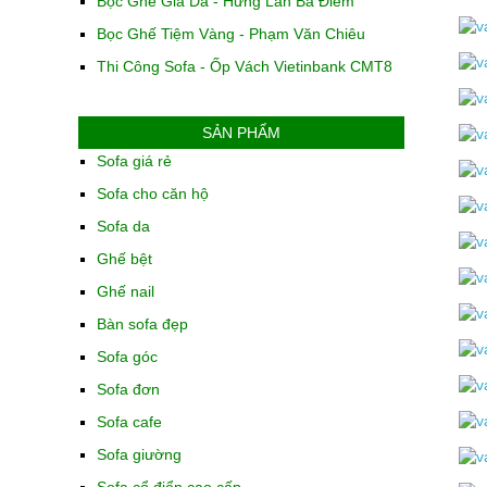
Bọc Ghế Giả Da - Hưng Lân Bà Điểm
Bọc Ghế Tiệm Vàng - Phạm Văn Chiêu
Thi Công Sofa - Ốp Vách Vietinbank CMT8
SẢN PHẨM
Sofa giá rẻ
Sofa cho căn hộ
Sofa da
Ghế bệt
Ghế nail
Bàn sofa đẹp
Sofa góc
Sofa đơn
Sofa cafe
Sofa giường