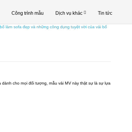
Công trình mẫu
Dịch vụ khác
Tin tức
àm sofa đẹp và những công dụng tuyệt vời của vải bố
Tuyển D
 dành cho mọi đối tượng, mẫu vải MV này thật sự là sự lựa