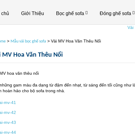
 chủ
Giới Thiệu
Bọc ghế sofa
Đóng ghế sofa
Vải bố l
>
>
Vải MV Hoa Văn Thêu Nổi
ome
Mẫu vải bọc ghế sofa
i MV Hoa Văn Thêu Nổi
 MV hoa văn thêu nổi
 những gam màu đa dạng từ đậm đến nhạt, từ sáng đến tối cũng như là
n hoàn hảo cho bộ sofa trong nhà.