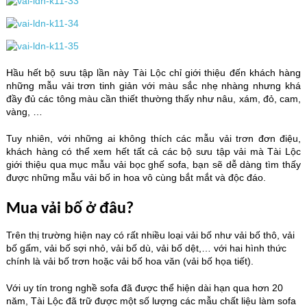
Hầu hết bộ sưu tập lần này Tài Lộc chỉ giới thiệu đến khách hàng
những mẫu vải trơn tinh giản với màu sắc nhẹ nhàng nhưng khá
đầy đủ các tông màu cần thiết thường thấy như nâu, xám, đỏ, cam,
vàng, …
Tuy nhiên, với những ai không thích các mẫu vải trơn đơn điệu,
khách hàng có thể xem hết tất cả các bộ sưu tập vải mà Tài Lộc
giới thiệu qua mục mẫu vải bọc ghế sofa, bạn sẽ dễ dàng tìm thấy
được những mẫu vải bố in hoa vô cùng bắt mắt và độc đáo.
Mua vải bố ở đâu?
Trên thị trường hiện nay có rất nhiều loại vải bố như vải bố thô, vải
bố gấm, vải bố sợi nhỏ, vải bố dù, vải bố dệt,… với hai hình thức
chính là vải bố trơn hoặc vải bố hoa văn (vải bố họa tiết).
Với uy tín trong nghề sofa đã được thể hiện dài hạn qua hơn 20
năm, Tài Lộc đã trữ được một số lượng các mẫu chất liệu làm sofa