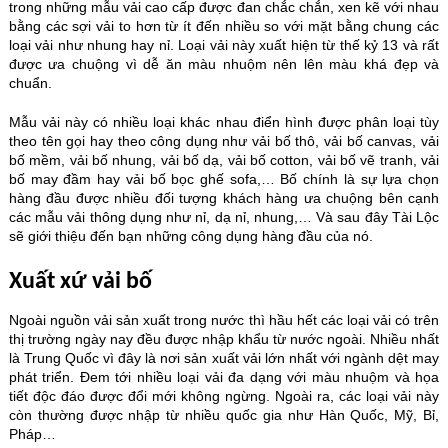
trong những mẫu vải cao cấp được đan chắc chắn, xen kẽ với nhau
bằng các sợi vải to hơn từ ít đến nhiều so với mặt bằng chung các
loại vải như nhung hay nỉ. Loại vải này xuất hiện từ thế kỷ 13 và rất
được ưa chuộng vì dễ ăn màu nhuộm nên lên màu khá đẹp và
chuẩn.
Mẫu vải này có nhiều loại khác nhau điển hình được phân loại tùy
theo tên gọi hay theo công dụng như vải bố thô, vải bố canvas, vải
bố mềm, vải bố nhung, vải bố dạ, vải bố cotton, vải bố vẽ tranh, vải
bố may đầm hay vải bố bọc ghế sofa,… Bố chính là sự lựa chọn
hàng đầu được nhiều đối tượng khách hàng ưa chuộng bên cạnh
các mẫu vải thông dụng như nỉ, dạ nỉ, nhung,… Và sau đây Tài Lộc
sẽ giới thiệu đến bạn những công dụng hàng đầu của nó.
Xuất xứ vải bố
Ngoài nguồn vải sản xuất trong nước thì hầu hết các loại vải có trên
thị trường ngày nay đều được nhập khẩu từ nước ngoài. Nhiều nhất
là Trung Quốc vì đây là nơi sản xuất vải lớn nhất với ngành dệt may
phát triển. Đem tới nhiều loại vải đa dạng với màu nhuộm và họa
tiết độc đáo được đổi mới không ngừng. Ngoài ra, các loại vải này
còn thường được nhập từ nhiều quốc gia như Hàn Quốc, Mỹ, Bỉ,
Pháp…