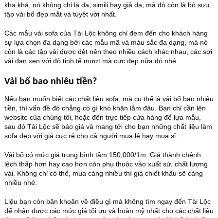
kha khá, nó không chỉ là da, simili hay giả da; mà đó còn là bộ sưu
tập vải bố đẹp mắt và tuyệt vời nhất.
Các mẫu vải sofa của Tài Lộc không chỉ đem đến cho khách hàng
sự lựa chọn đa dạng bởi các mẫu mã và màu sắc đa dạng, mà nó
còn là các tập vải được dệt nên theo nhiều cách khác nhau, các sợi
vải đan xen với độ tinh tế mượt mà cực đẹp nữa đó nhé.
Vải bố bao nhiêu tiền?
Nếu bạn muốn biết các chất liệu sofa, mà cụ thể là vải bố bao nhiêu
tiền, thì vấn đề đó chẳng có gì khó khăn lắm đâu. Bạn chỉ cần lên
website của chúng tôi, hoặc đến trực tiếp cửa hàng để lựa mẫu,
sau đó Tài Lộc sẽ báo giá và mang tới cho bạn những chất liệu làm
sofa đẹp với giá cực rẻ cho cả người mua lẻ hay mua sỉ.
Vải bố có mức giá trung bình tầm 150,000/1m. Giá thành chênh
lệch thấp hơn hay cao hơn còn phụ thuộc vào xuất sứ, chất lượng
vải. Không chỉ có thế, mua càng nhiều thì giá chiết khấu sẽ càng
nhiều nhé.
Liệu bạn còn băn khoăn về điều gì mà không tìm ngay đến Tài Lộc
để nhận được các mức giá tối ưu và hoàn mỹ nhất cho các chất liệu