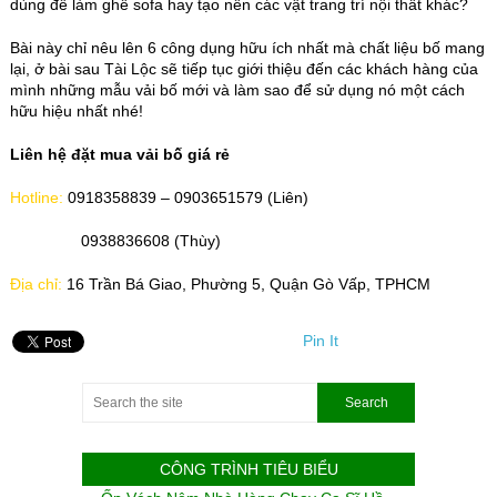
dùng để làm ghế sofa hay tạo nên các vật trang trí nội thất khác?
Bài này chỉ nêu lên 6 công dụng hữu ích nhất mà chất liệu bố mang
lại, ở bài sau Tài Lộc sẽ tiếp tục giới thiệu đến các khách hàng của
mình những mẫu vải bố mới và làm sao để sử dụng nó một cách
hữu hiệu nhất nhé!
Liên hệ đặt mua vải bố giá rẻ
Hotline:
0918358839 – 0903651579 (Liên)
0938836608 (Thùy)
Địa chỉ:
16 Trần Bá Giao, Phường 5, Quận Gò Vấp, TPHCM
Pin It
CÔNG TRÌNH TIÊU BIỂU