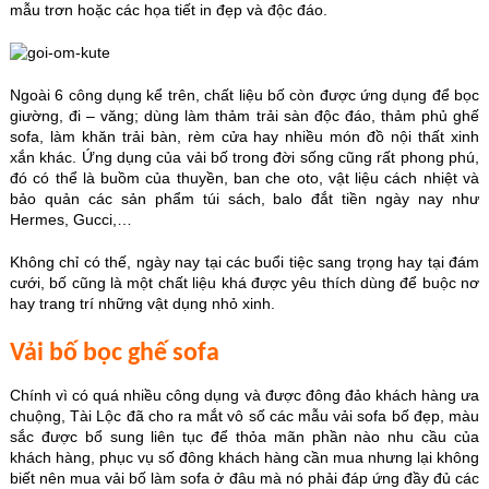
mẫu trơn hoặc các họa tiết in đẹp và độc đáo.
Ngoài 6 công dụng kể trên, chất liệu bố còn được ứng dụng để bọc
giường, đi – văng; dùng làm thảm trải sàn độc đáo, thảm phủ ghế
sofa, làm khăn trải bàn, rèm cửa hay nhiều món đồ nội thất xinh
xắn khác. Ứng dụng của vải bố trong đời sống cũng rất phong phú,
đó có thể là buồm của thuyền, ban che oto, vật liệu cách nhiệt và
bảo quản các sản phẩm túi sách, balo đắt tiền ngày nay như
Hermes, Gucci,…
Không chỉ có thế, ngày nay tại các buổi tiệc sang trọng hay tại đám
cưới, bố cũng là một chất liệu khá được yêu thích dùng để buộc nơ
hay trang trí những vật dụng nhỏ xinh.
Vải bố bọc ghế sofa
Chính vì có quá nhiều công dụng và được đông đảo khách hàng ưa
chuộng, Tài Lộc đã cho ra mắt vô số các mẫu vải sofa bố đẹp, màu
sắc được bổ sung liên tục để thỏa mãn phần nào nhu cầu của
khách hàng, phục vụ số đông khách hàng cần mua nhưng lại không
biết nên mua vải bố làm sofa ở đâu mà nó phải đáp ứng đầy đủ các