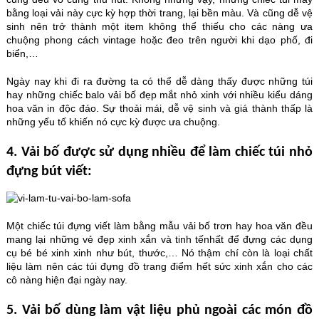
bằng loại vải này cực kỳ hợp thời trang, lại bền màu. Và cũng dễ vệ
sinh nên trở thành một item không thể thiếu cho các nàng ưa
chuộng phong cách vintage hoặc đeo trên người khi dạo phố, đi
biển,…
Ngày nay khi đi ra đường ta có thể dễ dàng thấy được những túi
hay những chiếc balo vải bố đẹp mắt nhỏ xinh với nhiều kiểu dáng
hoa văn in độc đáo. Sự thoải mái, dễ vệ sinh và giá thành thấp là
những yếu tố khiến nó cực kỳ được ưa chuộng.
4. Vải bố được sử dụng nhiều để làm chiếc túi nhỏ
đựng bút viết:
Một chiếc túi đựng viết làm bằng mẫu vải bố trơn hay hoa văn đều
mang lại những vẻ đẹp xinh xắn và tinh tếnhất để đựng các dụng
cụ bé bé xinh xinh như bút, thước,… Nó thậm chí còn là loại chất
liệu làm nên các túi đựng đồ trang điểm hết sức xinh xắn cho các
cô nàng hiện đại ngày nay.
5. Vải bố dùng làm vật liệu phủ ngoài các món đồ