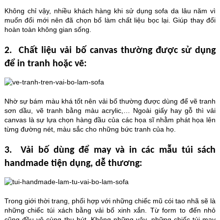
Không chỉ vậy, nhiều khách hàng khi sử dụng sofa da lâu năm vì
muốn đổi mới nên đã chọn bố làm chất liệu bọc lại. Giúp thay đổi
hoàn toàn không gian sống.
2. Chất liệu vải bố canvas thường được sử dụng
để in tranh hoặc vẽ:
Nhờ sự bám màu khá tốt nên vải bố thường được dùng để vẽ tranh
sơn dầu, vẽ tranh bằng màu acrylic,… Ngoài giấy hay gỗ thì vải
canvas là sự lựa chọn hàng đầu của các họa sĩ nhằm phát họa lên
từng đường nét, màu sắc cho những bức tranh của họ.
3. Vải bố dùng để may và in các mẫu túi sách
handmade tiện dụng, dễ thương:
Trong giới thời trang, phối hợp với những chiếc mũ cói tao nhã sẽ là
những chiếc túi xách bằng vải bố xinh xắn. Từ form to đến nhỏ
cũng đều vô cùng thu hút. Không những vậy, những chiếc túi may