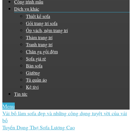
Công trình mẫu
Dịch vụ khác
Thiết kế sofa
Gối trang trí sofa
Ốp vách, nệm trang trí
Thảm trang trí
Tranh trang trí
Chăn ga gối đệm
Sofa giá rẻ
Bàn sofa
Giường
Tủ quần áo
Kệ tivi
Tin tức
Menu
Vải bố làm sofa đẹp và những công dụng tuyệt vời của vải
bố
Tuyển Dụng Thợ Sofa Lương Cao