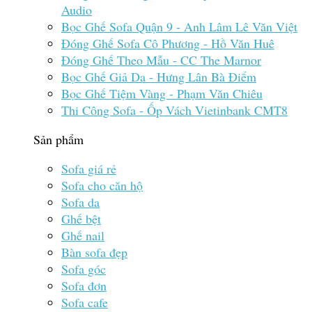
Audio
Bọc Ghế Sofa Quận 9 - Anh Lâm Lê Văn Việt
Đóng Ghế Sofa Cô Phương - Hồ Văn Huê
Đóng Ghế Theo Mẫu - CC The Marnor
Bọc Ghế Giả Da - Hưng Lân Bà Điểm
Bọc Ghế Tiệm Vàng - Phạm Văn Chiêu
Thi Công Sofa - Ốp Vách Vietinbank CMT8
Sản phẩm
Sofa giá rẻ
Sofa cho căn hộ
Sofa da
Ghế bệt
Ghế nail
Bàn sofa đẹp
Sofa góc
Sofa đơn
Sofa cafe