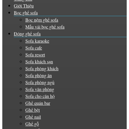
Giới Thiệu
Bọc ghế sofa
Bọc nệm ghế sofa
Mẫu vải bọc ghế sofa
Đóng ghế sofa
Sofa karaoke
Sofa cafe
Sofa resort
Sofa khách sạn
Sofa phòng khách
Sofa phòng ăn
Sofa phòng ngủ
Sofa văn phòng
Sofa cho căn hộ
Ghế quán bar
Ghế bệt
Ghế nail
Ghế gỗ