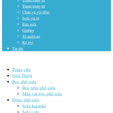
Tranh trang trí
Chăn ga gối đệm
Sofa giá rẻ
Bàn sofa
Giường
Tủ quần áo
Kệ tivi
Tin tức
Trang chủ
Giới Thiệu
Bọc ghế sofa
Bọc nệm ghế sofa
Mẫu vải bọc ghế sofa
Đóng ghế sofa
Sofa karaoke
Sofa cafe