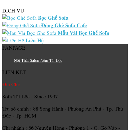
DỊCH VỤ
Bọc Ghế Sofa
Đóng Ghế Sofa Cafe
Mẫu Vải Bọc Ghế Sofa
Liên Hệ
FANPAGE
Nội Thất Salon Nệm Tài Lộc
LIÊN KẾT
Địa Chỉ:
Sofa Tài Lộc - Since 1997
Trụ sở chính : 88 Song Hành - Phường An Phú - Tp. Thủ
Đức - Tp. HCM
Chi nhánh : 86 Nguyên Hồng - Phường 1 - Q. Gò Vấp -