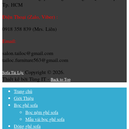
Tp. HCM
Điện Thoại (Zalo, Viber) :
0918 358 839 (Mrs. Liên)
Email:
salon.tailoc@gmail.com
tailoc.furniture563@gmail.com
Copyright © 2026.
Sofa Tài Lộc
Thiết kế bởi Tùng IT -
Back to Top
Trang chủ
Giới Thiệu
Bọc ghế sofa
Bọc nệm ghế sofa
Mẫu vải bọc ghế sofa
Đóng ghế sofa