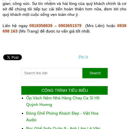
gian, công sức. Sự tín nhiệm và hài lòng của quý khách chính là cơ
sở để chúng tôi tiếp tục cải tiến hoàn thiện hơn nữa, đem tới cho
quý khách một cuộc sống vẹn toàn như ý.
Liên hệ ngay
0918358839 – 0903651579
(Mrs Liên) hoặc
0938
698 163
(Ms Trang) để được tư vấn giá tốt nhất.
Pin It
CÔNG TRÌNH TIÊU BIỂU
Ốp Vách Nệm Nhà Hàng Chay Ca Sĩ Hồ
Quỳnh Hương
Đóng Ghế Phòng Khách Đẹp - Việt Hoa
Audio
Bọc Ghế Sofa Quận 9 - Anh Lâm Lê Văn