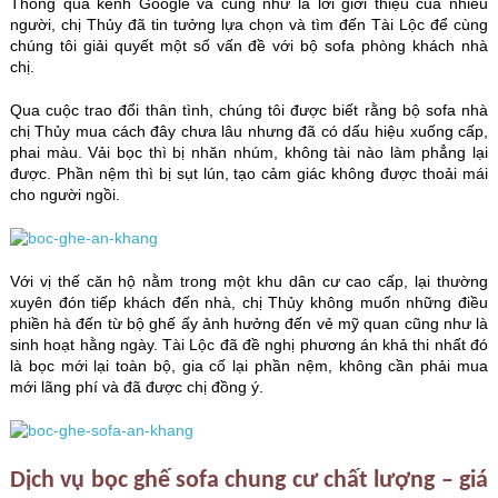
Thông qua kênh Google và cũng như là lời giới thiệu của nhiều
người, chị Thủy đã tin tưởng lựa chọn và tìm đến Tài Lộc để cùng
chúng tôi giải quyết một số vấn đề với bộ sofa phòng khách nhà
chị.
Qua cuộc trao đổi thân tình, chúng tôi được biết rằng bộ sofa nhà
chị Thủy mua cách đây chưa lâu nhưng đã có dấu hiệu xuống cấp,
phai màu. Vải bọc thì bị nhăn nhúm, không tài nào làm phẳng lại
được. Phần nệm thì bị sụt lún, tạo cảm giác không được thoải mái
cho người ngồi.
Với vị thế căn hộ nằm trong một khu dân cư cao cấp, lại thường
xuyên đón tiếp khách đến nhà, chị Thủy không muốn những điều
phiền hà đến từ bộ ghế ấy ảnh hưởng đến vẻ mỹ quan cũng như là
sinh hoạt hằng ngày. Tài Lộc đã đề nghị phương án khả thi nhất đó
là bọc mới lại toàn bộ, gia cố lại phần nệm, không cần phải mua
mới lãng phí và đã được chị đồng ý.
Dịch vụ bọc ghế sofa chung cư chất lượng – giá