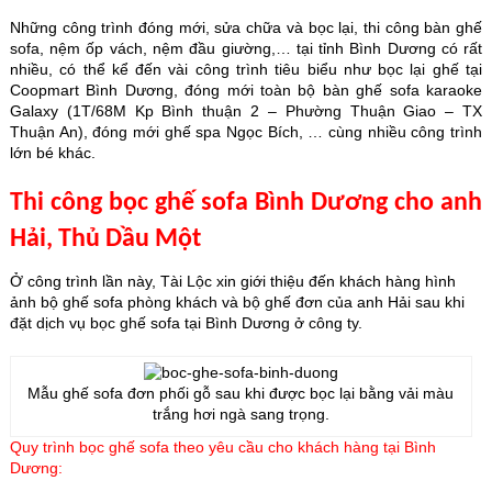
Những công trình đóng mới, sửa chữa và bọc lại, thi công bàn ghế
sofa, nệm ốp vách, nệm đầu giường,… tại tỉnh Bình Dương có rất
nhiều, có thể kể đến vài công trình tiêu biểu như bọc lại ghế tại
Coopmart Bình Dương, đóng mới toàn bộ bàn ghế sofa karaoke
Galaxy (1T/68M Kp Bình thuận 2 – Phường Thuận Giao – TX
Thuận An), đóng mới ghế spa Ngọc Bích, … cùng nhiều công trình
lớn bé khác.
Thi công bọc ghế sofa Bình Dương cho anh
Hải, Thủ Dầu Một
Ở công trình lần này, Tài Lộc xin giới thiệu đến khách hàng hình
ảnh bộ ghế sofa phòng khách và bộ ghế đơn của anh Hải sau khi
đặt dịch vụ bọc ghế sofa tại Bình Dương ở công ty.
Mẫu ghế sofa đơn phối gỗ sau khi được bọc lại bằng vải màu
trắng hơi ngà sang trọng.
Quy trình bọc ghế sofa theo yêu cầu cho khách hàng tại Bình
Dương: