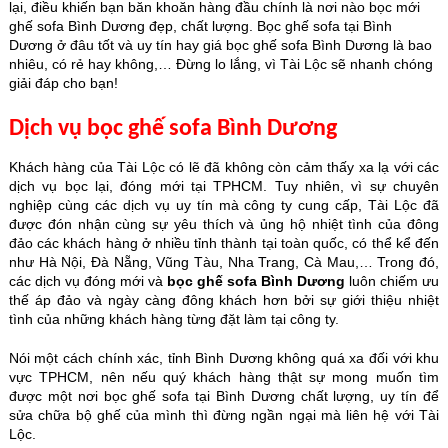
lại, điều khiến bạn băn khoăn hàng đầu chính là nơi nào bọc mới
ghế sofa Bình Dương đẹp, chất lượng. Bọc ghế sofa tại Bình
Dương ở đâu tốt và uy tín hay giá bọc ghế sofa Bình Dương là bao
nhiêu, có rẻ hay không,… Đừng lo lắng, vì Tài Lộc sẽ nhanh chóng
giải đáp cho bạn!
Dịch vụ bọc ghế sofa Bình Dương
Khách hàng của Tài Lộc có lẽ đã không còn cảm thấy xa lạ với các
dịch vụ bọc lại, đóng mới tại TPHCM. Tuy nhiên, vì sự chuyên
nghiệp cùng các dịch vụ uy tín mà công ty cung cấp, Tài Lộc đã
được đón nhận cùng sự yêu thích và ủng hộ nhiệt tình của đông
đảo các khách hàng ở nhiều tỉnh thành tại toàn quốc, có thể kể đến
như Hà Nội, Đà Nẵng, Vũng Tàu, Nha Trang, Cà Mau,… Trong đó,
các dịch vụ đóng mới và
bọc ghế sofa Bình Dương
luôn chiếm ưu
thế áp đảo và ngày càng đông khách hơn bởi sự giới thiệu nhiệt
tình của những khách hàng từng đặt làm tại công ty.
Nói một cách chính xác, tỉnh Bình Dương không quá xa đối với khu
vực TPHCM, nên nếu quý khách hàng thật sự mong muốn tìm
được một nơi bọc ghế sofa tại Bình Dương chất lượng, uy tín để
sửa chữa bộ ghế của mình thì đừng ngần ngại mà liên hệ với Tài
Lộc.