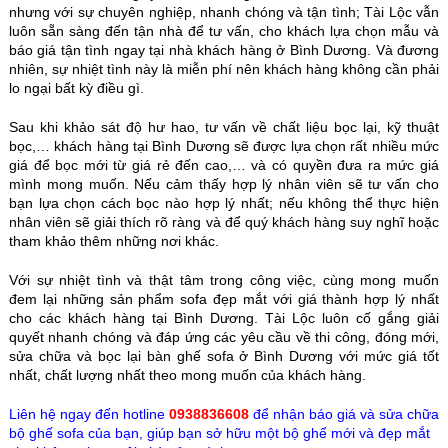
nhưng với sự chuyên nghiệp, nhanh chóng và tận tình; Tài Lộc vẫn
luôn sẵn sàng đến tận nhà để tư vấn, cho khách lựa chọn mẫu và
báo giá tận tình ngay tại nhà khách hàng ở Bình Dương. Và đương
nhiên, sự nhiệt tình này là miễn phí nên khách hàng không cần phải
lo ngại bất kỳ điều gì.
Sau khi khảo sát độ hư hao, tư vấn về chất liệu bọc lại, kỹ thuật
bọc,… khách hàng tại Bình Dương sẽ được lựa chọn rất nhiều mức
giá để bọc mới từ giá rẻ đến cao,… và có quyền đưa ra mức giá
mình mong muốn. Nếu cảm thấy hợp lý nhân viên sẽ tư vấn cho
bạn lựa chọn cách bọc nào hợp lý nhất; nếu không thể thực hiện
nhân viên sẽ giải thích rõ ràng và để quý khách hàng suy nghĩ hoặc
tham khảo thêm những nơi khác.
Với sự nhiệt tình và thật tâm trong công việc, cùng mong muốn
đem lại những sản phẩm sofa đẹp mắt với giá thành hợp lý nhất
cho các khách hàng tại Bình Dương. Tài Lộc luôn cố gắng giải
quyết nhanh chóng và đáp ứng các yêu cầu về thi công, đóng mới,
sửa chữa và bọc lại bàn ghế sofa ở Bình Dương với mức giá tốt
nhất, chất lượng nhất theo mong muốn của khách hàng.
Liên hệ ngay đến hotline
0938836608
để nhận báo giá và sửa chữa
bộ ghế sofa của bạn, giúp bạn sở hữu một bộ ghế mới và đẹp mắt