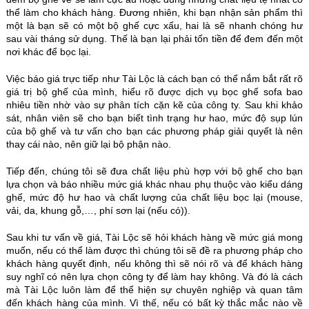
thể làm cho khách hàng. Đương nhiên, khi bạn nhận sản phẩm thì
một là bạn sẽ có một bộ ghế cực xấu, hai là sẽ nhanh chóng hư
sau vài tháng sử dụng. Thế là bạn lại phải tốn tiền để đem đến một
nơi khác để bọc lại.
Việc báo giá trực tiếp như Tài Lộc là cách bạn có thể nắm bắt rất rõ
giá trị bộ ghế của mình, hiểu rõ được dịch vụ bọc ghế sofa bao
nhiêu tiền nhờ vào sự phân tích cặn kẽ của công ty. Sau khi khảo
sát, nhân viên sẽ cho bạn biết tình trạng hư hao, mức độ sụp lún
của bộ ghế và tư vấn cho bạn các phương pháp giải quyết là nên
thay cái nào, nên giữ lại bộ phận nào.
Tiếp đến, chúng tôi sẽ đưa chất liệu phù hợp với bộ ghế cho bạn
lựa chọn và báo nhiều mức giá khác nhau phụ thuộc vào kiểu dáng
ghế, mức độ hư hao và chất lượng của chất liệu bọc lại (mouse,
vải, da, khung gỗ,…, phí sơn lại (nếu có)).
Sau khi tư vấn về giá, Tài Lộc sẽ hỏi khách hàng về mức giá mong
muốn, nếu có thể làm được thì chúng tôi sẽ đề ra phương pháp cho
khách hàng quyết định, nếu không thì sẽ nói rõ và để khách hàng
suy nghĩ có nên lựa chọn công ty để làm hay không. Và đó là cách
mà Tài Lộc luôn làm để thể hiện sự chuyên nghiệp và quan tâm
đến khách hàng của mình. Vì thế, nếu có bất kỳ thắc mắc nào về