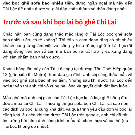
việc
bọc ghế sofa bao nhiêu tiền
, đừng ngần ngại mà hãy đến
Tài Lộc để nhận được sự giải đáp chân thành và thỏa đáng nhất.
Trước và sau khi bọc lại bộ ghế Chi Lai
Chắc hẳn bạn cũng đang thắc mắc rằng ở Tài Lộc bọc ghế sofa
bao nhiêu tiền, có rẻ không? Thì tôi xin cam đoan rằng có rất nhiều
khách hàng từng làm việc với công ty hiểu rõ bọc ghế ở Tài Lộc rất
đáng đồng tiền bởi số tiền mà bạn bỏ ra rất hợp lý và xứng đáng
với sản phẩm bạn nhận được.
Khách hàng lần này của Tài Lộc ngụ tại đường Tân Thới Hiệp quận
12 (gần siêu thị Metro). Ban đầu gia đình anh chị cũng thắc mắc về
việc bọc ghế sofa bao nhiêu tiền. Nhưng sau khi được Tài Lộc đến
nơi tư vấn thì anh chị vô cùng hài lòng và quyết định đặt làm luôn.
Mẫu ghế mà anh chị giao cho Tài Lộc bọc lại là loại ghế băng đơn
được mua tại Chi Lai. Thường thì giá sofa bên Chị Lai rất cao nên
các dịch vụ bọc lại cũng khá đắt, và quá trình yêu cầu đơn vị bọc lại
cũng khá lâu nên khi tìm được Tài Lộc trên google, anh chị đã rất
tin tưởng bởi hình ảnh công trình mẫu rất chân thực và cụ thể (dù
Tài Lộc không up nhều).