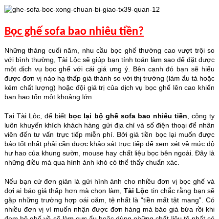
Bọc ghế sofa bao nhiêu tiền?
Những tháng cuối năm, nhu cầu bọc ghế thường cao vượt trội so
với bình thường, Tài Lộc sẽ giúp bạn tính toán làm sao để đặt được
một dịch vụ bọc ghế với cái giá ưng ý. Bên cạnh đó bạn sẽ hiểu
được đơn vị nào hạ thấp giá thành so với thị trường (làm ẩu tả hoặc
kém chất lượng) hoặc đội giá trị của dịch vụ bọc ghế lên cao khiến
bạn hao tốn một khoảng lớn.
Tại Tài Lộc, để biết
bọc lại bộ ghế sofa bao nhiêu tiền
, công ty
luôn khuyến khích khách hàng gửi địa chỉ và số điện thoại để nhân
viên đến tư vấn trực tiếp miễn phí. Bởi giá tiền bọc lại muốn được
báo tốt nhất phải cần được khảo sát trực tiếp để xem xét về mức độ
hư hao của khung sườn, mouse hay chất liệu bọc bên ngoài. Đây là
những điều mà qua hình ảnh khó có thể thấy chuẩn xác.
Nếu bạn cứ đơn giản là gửi hình ảnh cho nhiều đơn vị bọc ghế và
đợi ai báo giá thấp hơn mà chọn làm,
Tài Lộc
tin chắc rằng bạn sẽ
gặp những trường hợp oái oăm, tệ nhất là “tiền mất tật mang”. Có
nhiều đơn vị vì muốn nhận được đơn hàng mà báo giá bừa rồi khi
đem bộ ghế về sẽ làm cực ẩu hoặc dùng những chất liệu tệ nhất có