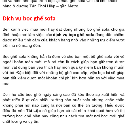
đó và hình ảnh quá trình bọc lại mẫu ghế sofa Chi Lai cho khách
hàng ở đường Tân Thới Hiệp – gần Metro.
Dịch vụ bọc ghế sofa
Bên cạnh việc mua mới hay đặt đóng những bộ ghế sofa cho gia
đình hoặc nơi làm việc, các
dịch vụ bọc ghế sofa
đang dần chiếm
được nhiều tình cảm của khách hàng nhờ vào những ưu điểm vượt
trội mà nó mang đến.
Bọc ghế sofa không hẳn là đem về cho bạn một bộ ghế sofa với vẻ
ngoài hoàn toàn mới, mà nó còn là cách giúp bạn giữ trọn được
món vật dụng bạn yêu thích hay món quà kỷ niệm bạn không muốn
vứt bỏ. Đặc biệt đối với những bộ ghế cao cấp, việc bọc lại sẽ giúp
bạn tiết kiệm được một khoản chi phí lớn hơn hẳn so với việc mua
mới.
Do nhu cầu bọc ghế ngày càng cao đã kéo theo sự xuất hiện và
phát triển ồ ạt của nhiều xưởng sản xuất sofa nhưng chắc chắn
không phải nơi nào cũng là nơi bạn có thể tin tưởng. Hiểu được
điều đó nên
Tài Lộc
sẽ giúp bạn có cái nhìn khái quát hơn về thị
trường bọc ghế hiện nay cũng như cách tìm một nơi bọc mới ghế
chất lượng và uy tín.